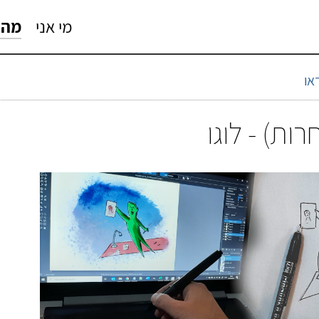
מי אני
מה 
דאו
ות) - לוגו