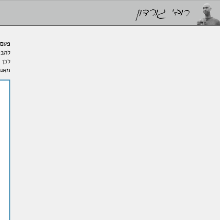
פעם,
להבט
לכן 
מאגר