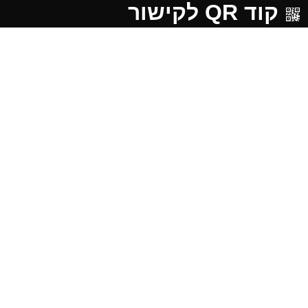
קוד QR לקישור