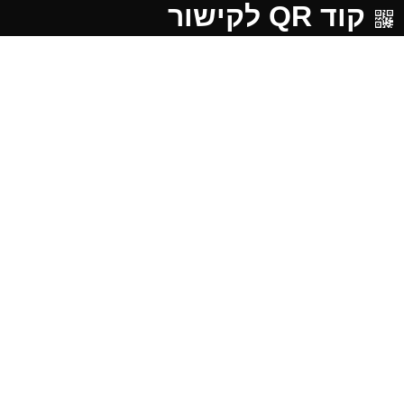
קוד QR לקישור