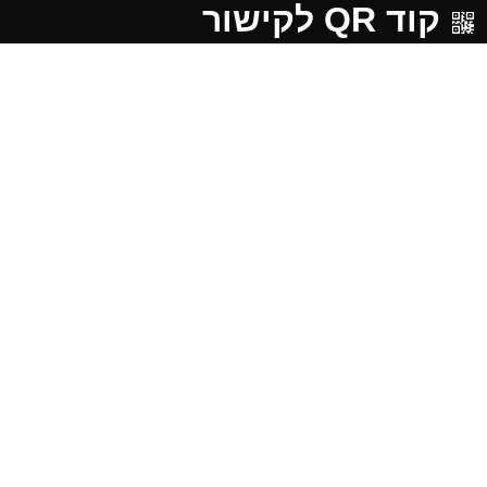
קוד QR לקישור