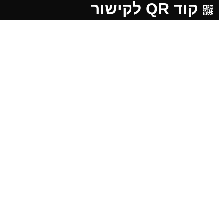
קוד QR לקישור