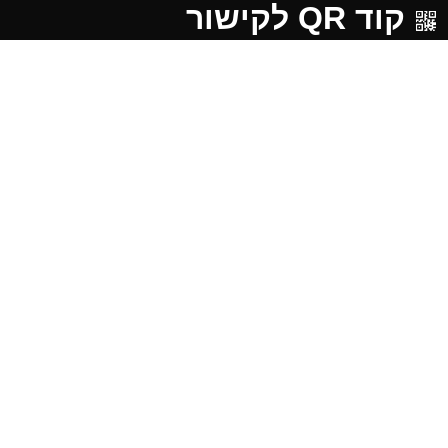
קוד QR לקישור