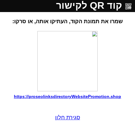
קוד QR לקישור
שמרו את תמונת הקוד, העתיקו אותה, או סרקו:
https://proseolinksdirectoryWebsitePromotion.shop
סגירת חלון