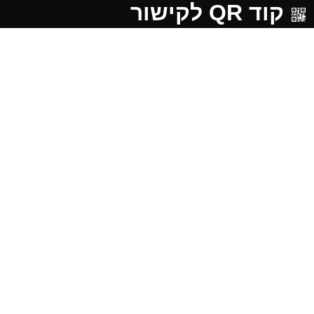
קוד QR לקישור