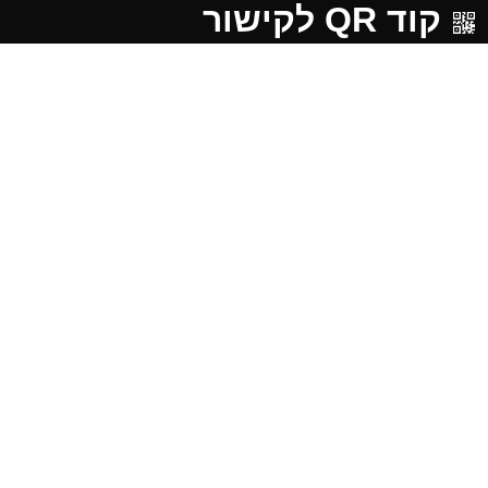
קוד QR לקישור