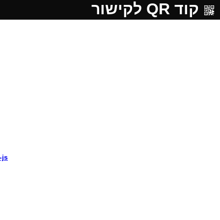
קוד QR לקישור
-js