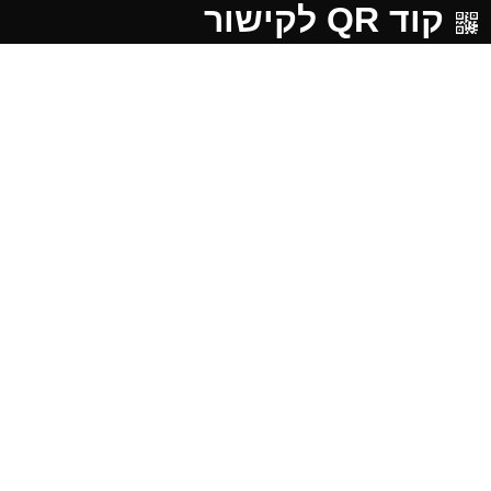
קוד QR לקישור