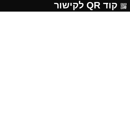
קוד QR לקישור