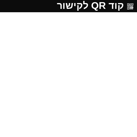
קוד QR לקישור