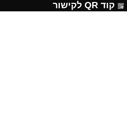
קוד QR לקישור