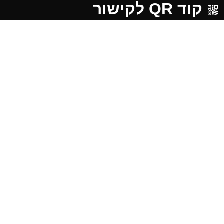
קוד QR לקישור