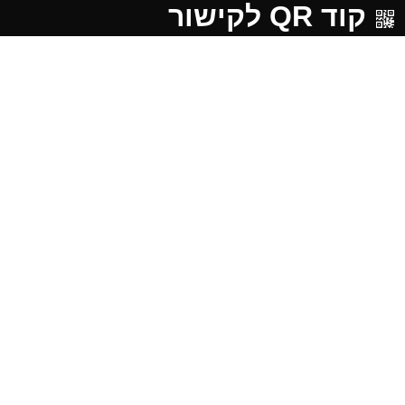
קוד QR לקישור