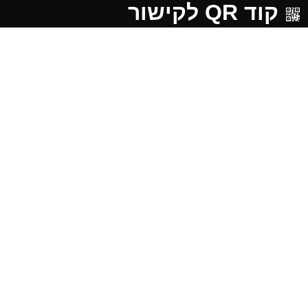
קוד QR לקישור