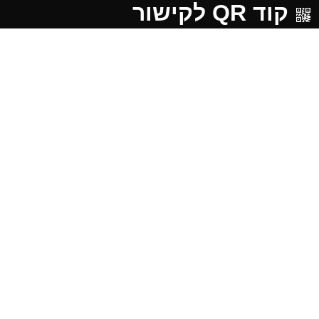
קוד QR לקישור