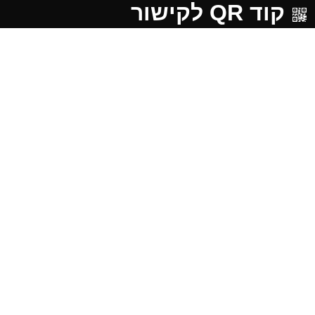
קוד QR לקישור