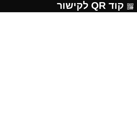
קוד QR לקישור