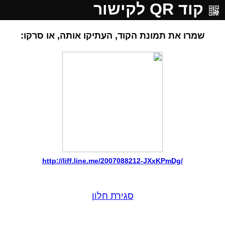
קוד QR לקישור
שמרו את תמונת הקוד, העתיקו אותה, או סרקו:
http://liff.line.me/2007088212-JXxKPmDg/
סגירת חלון