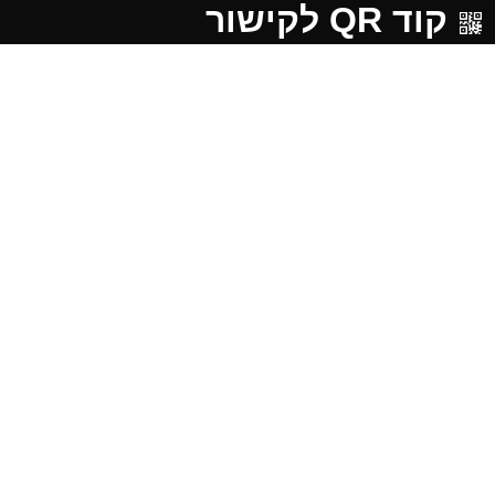
קוד QR לקישור