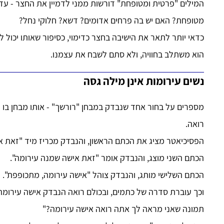
המילים "פרטית ומטופחת" דורשות ממני לדמיין את החצר - עד
מטופחת? האם יש בה פרחים אדומים? דשא? חלוקי נחל?
כדאי יותר לתאר את הישיבה בחצר כדימוי, כסיפור שאותו יכול 
הוא משתלב בחוויה, ולא סתם לשבח את עצמנו.
נשים עירומות אינן מילה גסה
מספרים על בחור אחד שנבדק במבחן "רורשך" - אותו מבחן בו מ
רואה.
הפסיכיאטר מציג את הכתם הראשון, והנבדק מכריז מיד "זאת א
הכתם השני מוצג, והנבדק אומר "זאת אישה שמנה עירומה".
הכתם השלישי מותג, והנבדק צוהל "אישה עירומה, מתכופפת".
וכך עוברת סדרה של כתמים, ובכולם רואה הנבדק אישה עירומה
תמונה שאני מראה לך אתה רואה אישה עירומה?"